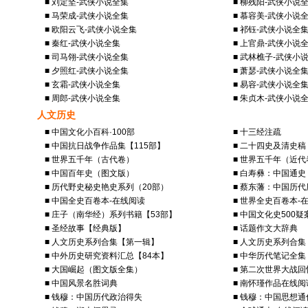
■ 刘定坚-武侠小说全集
■ 柳残阳-武侠小说
■ 马荣成-武侠小说全集
■ 慕容美-武侠小说
■ 欧阳云飞-武侠小说全集
■ 祁钰-武侠小说全
■ 秦红-武侠小说全集
■ 上官鼎-武侠小说
■ 司马翎-武侠小说全集
■ 武林樵子-武侠小
■ 夕照红-武侠小说全集
■ 萧瑟-武侠小说全
■ 玄霜-武侠小说全集
■ 易容-武侠小说全
■ 周郎-武侠小说全集
■ 朱贞木-武侠小说
人文历史
■ 中国文化小百科·100部
■ 十三经注疏
■ 中国抗日战争作品集【115部】
■ 二十四史及清史稿
■ 世界五千年（古代卷）
■ 世界五千年（近代
■ 中国百年史（图文版）
■ 白寿彝：中国通史
■ 历代野史秘史艳史系列（20部）
■ 蔡东藩：中国历
■ 中国全史百卷本-在线阅读
■ 世界全史百卷本-
■ 庄子（南华经）系列书籍【53部】
■ 中国文化史500疑
■ 圣经故事【经典版】
■ 话题作文大辞典
■ 人文历史系列合集【第一辑】
■ 人文历史系列合
■ 中外历史研究资料汇总【84本】
■ 中华历代笔记全集
■ 大国崛起（图文版全集）
■ 第二次世界大战回
■ 中国风景名胜词典
■ 南怀瑾作品在线阅
■ 钱穆：中国历代政治得失
■ 钱穆：中国思想