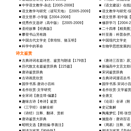
■ 中学语文教学-杂志【2005-2008】
■ 《语文建设》在线阅
■ 语文教学与研究（读写天地）【2005-2009】
■ 语文教学与研究·综
■ 语文世界·小学版【2004-2008】
■ 语文世界·初中版【2
■ 优秀作文选评（高中版）【2005-2009】
■ 修辞学习【2004-2
■ 圣经故事【经典版】
■ 二十四孝【精美
■ 攀登书山另有路
■ 叶至善：科普杂拌
■ 中国古代文学史【章培恒、骆玉明】
■ 中国现代文学史
■ 科学中的革命
■ 生物学思想发展的
诗文鉴赏
■ 古典诗词名篇诗意、鉴赏与朗读【179首】
■ 《唐诗三百首》
■ 历代散文名篇鉴赏辞典【225篇】
■ 新编高中文言文助
■ 唐诗鉴赏辞典
■ 宋词鉴赏辞典
■ 古诗画意欣赏
■ 古典诗词漫话丛书
■ 国学书系·唐诗小百科
■ 国学书系·宋词小
■ 名作欣赏·文学研究
■ 名作欣赏·文学鉴
■ 全宋词【唐圭璋-编纂】
■ 全唐文
■ 趣味古诗【奇诗】鉴赏
■ 《论语》全译（
■ 《三字经》全解全析
■ 史记集解
■ 《诗经》注释、翻译、赏析
■ 陶庵梦忆【明·张
■ 唐诗鉴赏大辞典
■ 施蛰存：唐诗百话
■ 昭明文选【萧统编-李善注】
■ 《周易》注释、
■ 阅读与鉴赏【初中版】
■ 阅读与鉴赏【高中