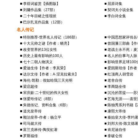
■ 李煜词鉴赏【插图版】
■ 屈原诗集
■ 刘墉作品集（27部）
■ 契诃夫小说全集
■ 二十年目睹之怪现状
■ 李白诗全集
■ 巴尔扎克作品集（12部）
名人传记
■ 特别推荐-世界名人传记（186部）
■ 中国思想家评传丛
■ 十大元帅之谜【作者：晓亮】
■ 曾国藩三部曲【
■ 改变世界的13位女性
■ 老战士永不死：
■ 历史上最有影响的100人
■ 名人的往事与人脉
■ 七十二朝人物演义
■ 影响世界足球10
■ 爱迪生传【作者：李其荣】
■ 爱因斯坦传【作
■ 达尔文传【作者：A·涅克拉索夫】
■ 红顶商人胡雪岩
■ 海伦·凯勒：假如给我三天光明
■ 老舍自传
■ 梁启超传
■ 李商隐全传
■ 宋庆龄:二十世纪的伟大女性
■ 沉沦的菩提——
■ 张爱玲传记（8部）
■ 艺海无涯——袁
■ 朱德传记、资料合集（6部）
■ 陈独秀系列书籍【
■ 道光皇帝传
■ 康熙大帝传
■ 顺治皇帝-作者：杨立平
■ 秦始皇大传-李约
■ 司马懿大传
■ 刘邦大传-陈文德
■ 富兰克林传-陶笑虹著
■ 肯尼迪自传
■ 罗斯福传
■ 拿破仑传