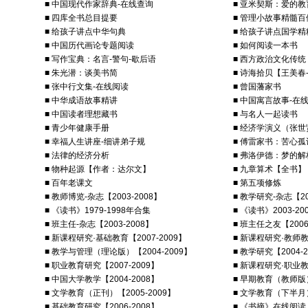
■ 中国现代作家辞典-在线查询
■ 亚米契斯：爱的教
■ 四库全书总目提要
■ 管理小故事精髓百
■ 给孩子讲点中华句典
■ 给孩子讲点国学精
■ 中国历代画论专题阅读
■ 如何阅读一本书
■ 写作宝典：名言-警句-歇后语
■ 西方政治文化传统
■ 朱光潜：谈美书简
■ 诗海拾贝【王美春
■ 张中行文集-在线阅读
■ 曾国藩家书
■ 中华成语故事精讲
■ 中国寓言故事-在
■ 中国读者理想藏书
■ 与名人一起读书
■ 青少年健康手册
■ 经济学演义（张
■ 幸福人生讲座-细讲弟子规
■ 傅雷家书：苦心
■ 法律的经济分析
■ 弗洛伊德：梦的解
■ 物种起源【作者：达尔文】
■ 九章算术【全书】
■ 百年老课文
■ 第五项修炼
■ 教师博览-杂志【2003-2008】
■ 教学研究-杂志【20
■ 《读书》1979-1998年合集
■ 《读书》2003-2
■ 班主任-杂志【2003-2008】
■ 班主任之友【2006
■ 新课程研究·基础教育【2007-2009】
■ 新课程研究·教师教育
■ 教学与管理（理论版）【2004-2009】
■ 教学研究【2004-2
■ 职业教育研究【2007-2009】
■ 新课程研究·职业教育
■ 中国大学教学【2004-2008】
■ 早期教育（教师版）
■ 文学教育（正刊）【2005-2009】
■ 文学教育（下半月）
■ 基础教育研究【2006-2008】
■ 《书摘》在线阅读【2