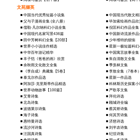
文苑撷英
■ 中国当代优秀短篇小说集
■ 中国现当代散文精
■ 父与子漫画全集 (全八册）
■ 毕加索绘画作品欣
■ 儒勒·凡尔纳科幻小说全集
■ 倪匡科幻作品全集
■ 中国现代名家写景436篇
■ 中国新诗流派作品
■ 田中芳树科幻全集【20部】
■ 少年维特的烦恼
■ 世界小小说佳作精选
■ 星新一极短篇科幻
■ 中华百年游记精华
■ 中国寓言故事全集
■ 丰子恺《爸爸的画》欣赏
■ 朱自清散文全集
■ 余秋雨文化散文全集
■ 季羡林文集
■ 《李自成》典藏集【5卷】
■ 李敖全集（7卷本
■ 泰戈尔作品选
■ 星新一作品选
■ 阿加莎·克里斯蒂作品精选
■ 科林斯历史探案
■ 世界动物故事【100篇】
■ 严歌苓文集
■ 艾青诗集
■ 拜伦诗选
■ 北岛诗集
■ 顾城诗全编
■ 波德莱尔诗集
■ 蔡其矫诗集
■ 海子诗集
■ 何其芳诗集
■ 惠特曼诗选
■ 济慈诗选
■ 流沙河诗集
■ 刘半农诗集
■ 汪国真诗集
■ 纪弦诗集