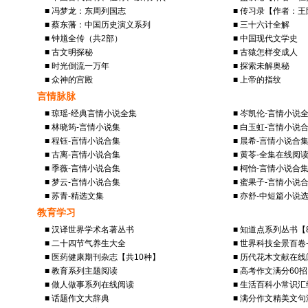
■ 冯梦龙：东周列国志
■ 传习录【作者：
■ 蔡东藩：中国历史演义系列
■ 三十六计全解
■ 钟馗全传（共2部）
■ 中国现代文学史
■ 古文明探秘
■ 古猿怎样变成人
■ 时光倒流一万年
■ 探索未解奥秘
■ 众神的宫殿
■ 上帝的指纹
言情脉脉
■ 琼瑶-经典言情小说全集
■ 岑凯伦-言情小说
■ 林晓筠-言情小说集
■ 白玉虹-言情小说
■ 程钰-言情小说合集
■ 晨希-言情小说合
■ 古离-言情小说合集
■ 黄苓-全集在线阅
■ 季薇-言情小说合集
■ 柯怡-言情小说合
■ 梦云-言情小说合集
■ 蜜果子-言情小说
■ 苏青-精选文集
■ 亦舒-中短篇小说
教育学习
■ 汉译世界学术名著丛书
■ 知道点系列丛书【
■ 二十四节气养生大全
■ 世界科技全景百卷
■ 医药健康期刊杂志【共10种】
■ 历代花木文献在线
■ 教育系列主题阅读
■ 高考作文满分60招
■ 做人做事系列在线阅读
■ 生活百科小常识汇
■ 话题作文大辞典
■ 满分作文精美文句