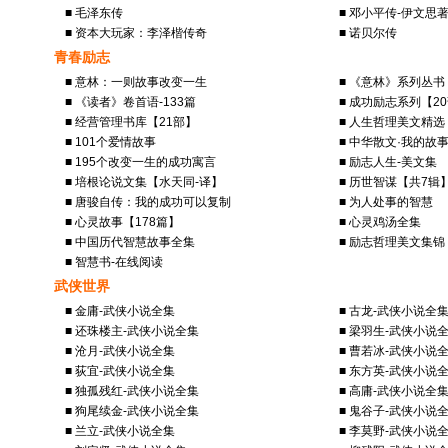
■ 毛泽东传
■ 邓小平传-伊文思
■ 资本大玩家：李泽楷传奇
■ 诺贝尔传
青春励志
■ 意林：一则故事改变一生
■ 《意林》系列丛书
■ 《读者》卷首语-133篇
■ 成功励志系列【2
■ 经营管理书库【21部】
■ 人生哲理美文精选
■ 101个爱情故事
■ 中华散文·我的故
■ 195个改变一生的成功寓言
■ 励志人生-美文集
■ 培根论说文集【水天同-译】
■ 历世智谋【共7辑
■ 唐骏自传：我的成功可以复制
■ 为人处事的智慧
■ 心灵故事【178篇】
■ 心灵鸡汤全集
■ 中国历代智慧故事全集
■ 励志哲理美文集锦
■ 智慧书-在线阅读
武侠世界
■ 金庸-武侠小说全集
■ 古龙-武侠小说全
■ 还珠楼主-武侠小说全集
■ 梁羽生-武侠小说
■ 沧月-武侠小说全集
■ 曹若冰-武侠小说
■ 荻宜-武侠小说全集
■ 东方英-武侠小说
■ 独孤残红-武侠小说全集
■ 高庸-武侠小说全
■ 狗尾续金-武侠小说全集
■ 鬼谷子-武侠小说
■ 兰立-武侠小说全集
■ 李莫野-武侠小说