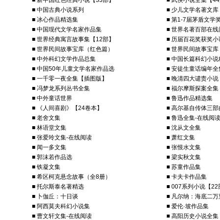
■ 新中国红色经典小说【33部】
■ 武侠小说全集【4
■ 中国古典小说系列
■ 少儿文学名著文库
■ 冰心作品精选集
■ 第1-7届茅盾文
■ 中国现代文学名家作品集
■ 世界名著百部在线
■ 世界经典寓言故事集【12部】
■ 历届百花奖获奖小
■ 世界民间故事宝库（红色篇）
■ 世界民间故事宝
■ 中外科幻文学作品总集
■ 中国长篇科幻小说
■ 中国50年儿童文学名家作品选
■ 安徒生童话编年全
■ 一千零一夜全集【插图版】
■ 晚清四大谴责小说
■ 冯梦龙系列丛书全集
■ 福尔摩斯探案全集
■ 中外童话世界
■ 鲁迅作品精选集
■ 《人间喜剧》【24卷本】
■ 高尔基自传体三部
■ 老舍文集
■ 鲁迅全集-在线阅
■ 林语堂文集
■ 沈从文全集
■ 张爱玲文集-在线阅读
■ 萧红文集
■ 闻一多文集
■ 张恨水文集
■ 郭沫若作品选
■ 梁实秋文集
■ 铁凝文集
■ 苏童作品集
■ 希区柯克悬念故事（全8册）
■ 卡夫卡作品集
■ 托尔斯泰名著精选
■ 007系列小说【2
■ 卜伽丘：十日谈
■ 凡尔纳：海底二万
■ 阿西莫夫科幻小说集
■ 爱伦·坡作品集
■ 曹文轩文集-在线阅读
■ 高阳历史小说全集