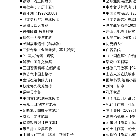
■ 钱穆：湖上闲思录
■ 全球通史-在线阅
■ 黄仁宇：万历十五年
■ 中华文明的思考
■ 百年潮（1997-2008）
■ 中国道教-杂志（20
■ 《文史精华》在线阅读
■ 《文史杂志》在线
■ 武则天四大奇案
■ 世界战争故事100
■ 神州民俗·教育科技
■ 唐山大地震【纪实
■ 唐代士大夫与佛教
■ 太平广记【作者
■ 民间故事选刊（精华版）
■ 历史的人性
■ 二梦合集（金陵春梦、草山残梦）
■ 白宫后代
■ “中国人”专著（8部）
■ 《中国盗墓》在线
■ 解密中国外交档案
■ 话说中国智谋
■ 三国智谋精粹-在线阅读
■ 佛教民间故事【9
■ 到古代中国去旅行
■ 去古人的庭院散步
■ 生活在清朝的人们
■ 国学书系·绘画小
■ 杨家将九代英雄传
■ 刘向：新序
■ 易中天文集
■ 孔子家语
■ 中国古代酷刑在线阅读
■ 《了凡四训》讲记
■ 黄永玉:比我老的老头
■ 礼记【作者：孔丘
■ 纪晓岚：阅微草堂笔记
■ 諸子集鈔【109部
■ 沈括：梦溪笔谈
■ 潜夫论笺校正【
■ 徐霞客游记【校注本】
■ 河东记【作者：
■ 朱自清：经典常谈
■ 荀子【作者：荀子
■ 中国古代百将、猛将、叛将列传
■ 盐铁论【作者：桓