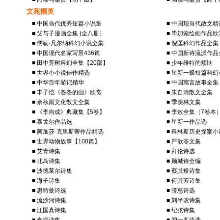
文苑撷英
■ 中国当代优秀短篇小说集
■ 中国现当代散文精
■ 父与子漫画全集 (全八册）
■ 毕加索绘画作品欣
■ 儒勒·凡尔纳科幻小说全集
■ 倪匡科幻作品全集
■ 中国现代名家写景436篇
■ 中国新诗流派作品
■ 田中芳树科幻全集【20部】
■ 少年维特的烦恼
■ 世界小小说佳作精选
■ 星新一极短篇科幻
■ 中华百年游记精华
■ 中国寓言故事全集
■ 丰子恺《爸爸的画》欣赏
■ 朱自清散文全集
■ 余秋雨文化散文全集
■ 季羡林文集
■ 《李自成》典藏集【5卷】
■ 李敖全集（7卷本
■ 泰戈尔作品选
■ 星新一作品选
■ 阿加莎·克里斯蒂作品精选
■ 科林斯历史探案
■ 世界动物故事【100篇】
■ 严歌苓文集
■ 艾青诗集
■ 拜伦诗选
■ 北岛诗集
■ 顾城诗全编
■ 波德莱尔诗集
■ 蔡其矫诗集
■ 海子诗集
■ 何其芳诗集
■ 惠特曼诗选
■ 济慈诗选
■ 流沙河诗集
■ 刘半农诗集
■ 汪国真诗集
■ 纪弦诗集