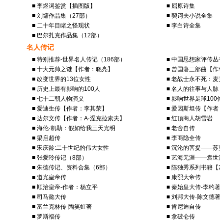
■ 李煜词鉴赏【插图版】
■ 屈原诗集
■ 刘墉作品集（27部）
■ 契诃夫小说全集
■ 二十年目睹之怪现状
■ 李白诗全集
■ 巴尔扎克作品集（12部）
名人传记
■ 特别推荐-世界名人传记（186部）
■ 中国思想家评传丛
■ 十大元帅之谜【作者：晓亮】
■ 曾国藩三部曲【
■ 改变世界的13位女性
■ 老战士永不死：
■ 历史上最有影响的100人
■ 名人的往事与人脉
■ 七十二朝人物演义
■ 影响世界足球10
■ 爱迪生传【作者：李其荣】
■ 爱因斯坦传【作
■ 达尔文传【作者：A·涅克拉索夫】
■ 红顶商人胡雪岩
■ 海伦·凯勒：假如给我三天光明
■ 老舍自传
■ 梁启超传
■ 李商隐全传
■ 宋庆龄:二十世纪的伟大女性
■ 沉沦的菩提——
■ 张爱玲传记（8部）
■ 艺海无涯——袁
■ 朱德传记、资料合集（6部）
■ 陈独秀系列书籍【
■ 道光皇帝传
■ 康熙大帝传
■ 顺治皇帝-作者：杨立平
■ 秦始皇大传-李约
■ 司马懿大传
■ 刘邦大传-陈文德
■ 富兰克林传-陶笑虹著
■ 肯尼迪自传
■ 罗斯福传
■ 拿破仑传