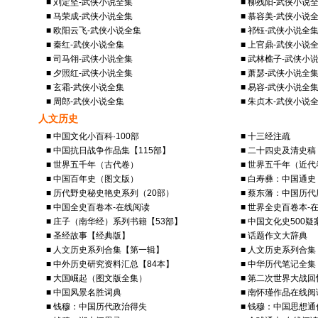
■ 刘定坚-武侠小说全集
■ 柳残阳-武侠小说
■ 马荣成-武侠小说全集
■ 慕容美-武侠小说
■ 欧阳云飞-武侠小说全集
■ 祁钰-武侠小说全
■ 秦红-武侠小说全集
■ 上官鼎-武侠小说
■ 司马翎-武侠小说全集
■ 武林樵子-武侠小
■ 夕照红-武侠小说全集
■ 萧瑟-武侠小说全
■ 玄霜-武侠小说全集
■ 易容-武侠小说全
■ 周郎-武侠小说全集
■ 朱贞木-武侠小说
人文历史
■ 中国文化小百科·100部
■ 十三经注疏
■ 中国抗日战争作品集【115部】
■ 二十四史及清史稿
■ 世界五千年（古代卷）
■ 世界五千年（近代
■ 中国百年史（图文版）
■ 白寿彝：中国通史
■ 历代野史秘史艳史系列（20部）
■ 蔡东藩：中国历
■ 中国全史百卷本-在线阅读
■ 世界全史百卷本-
■ 庄子（南华经）系列书籍【53部】
■ 中国文化史500疑
■ 圣经故事【经典版】
■ 话题作文大辞典
■ 人文历史系列合集【第一辑】
■ 人文历史系列合
■ 中外历史研究资料汇总【84本】
■ 中华历代笔记全集
■ 大国崛起（图文版全集）
■ 第二次世界大战回
■ 中国风景名胜词典
■ 南怀瑾作品在线阅
■ 钱穆：中国历代政治得失
■ 钱穆：中国思想