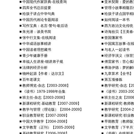
■ 中国现代作家辞典-在线查询
■ 亚米契斯：爱的教
■ 四库全书总目提要
■ 管理小故事精髓百
■ 给孩子讲点中华句典
■ 给孩子讲点国学精
■ 中国历代画论专题阅读
■ 如何阅读一本书
■ 写作宝典：名言-警句-歇后语
■ 西方政治文化传统
■ 朱光潜：谈美书简
■ 诗海拾贝【王美春
■ 张中行文集-在线阅读
■ 曾国藩家书
■ 中华成语故事精讲
■ 中国寓言故事-在
■ 中国读者理想藏书
■ 与名人一起读书
■ 青少年健康手册
■ 经济学演义（张
■ 幸福人生讲座-细讲弟子规
■ 傅雷家书：苦心
■ 法律的经济分析
■ 弗洛伊德：梦的解
■ 物种起源【作者：达尔文】
■ 九章算术【全书】
■ 百年老课文
■ 第五项修炼
■ 教师博览-杂志【2003-2008】
■ 教学研究-杂志【20
■ 《读书》1979-1998年合集
■ 《读书》2003-2
■ 班主任-杂志【2003-2008】
■ 班主任之友【2006
■ 新课程研究·基础教育【2007-2009】
■ 新课程研究·教师教育
■ 教学与管理（理论版）【2004-2009】
■ 教学研究【2004-2
■ 职业教育研究【2007-2009】
■ 新课程研究·职业教育
■ 中国大学教学【2004-2008】
■ 早期教育（教师版）
■ 文学教育（正刊）【2005-2009】
■ 文学教育（下半月）
■ 基础教育研究【2006-2008】
■ 《书摘》在线阅读【2