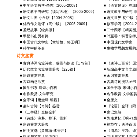
■ 中学语文教学-杂志【2005-2008】
■ 《语文建设》在线阅
■ 语文教学与研究（读写天地）【2005-2009】
■ 语文教学与研究·综
■ 语文世界·小学版【2004-2008】
■ 语文世界·初中版【2
■ 优秀作文选评（高中版）【2005-2009】
■ 修辞学习【2004-2
■ 圣经故事【经典版】
■ 二十四孝【精美
■ 攀登书山另有路
■ 叶至善：科普杂拌
■ 中国古代文学史【章培恒、骆玉明】
■ 中国现代文学史
■ 科学中的革命
■ 生物学思想发展的
诗文鉴赏
■ 古典诗词名篇诗意、鉴赏与朗读【179首】
■ 《唐诗三百首》
■ 历代散文名篇鉴赏辞典【225篇】
■ 新编高中文言文助
■ 唐诗鉴赏辞典
■ 宋词鉴赏辞典
■ 古诗画意欣赏
■ 古典诗词漫话丛书
■ 国学书系·唐诗小百科
■ 国学书系·宋词小
■ 名作欣赏·文学研究
■ 名作欣赏·文学鉴
■ 全宋词【唐圭璋-编纂】
■ 全唐文
■ 趣味古诗【奇诗】鉴赏
■ 《论语》全译（
■ 《三字经》全解全析
■ 史记集解
■ 《诗经》注释、翻译、赏析
■ 陶庵梦忆【明·张
■ 唐诗鉴赏大辞典
■ 施蛰存：唐诗百话
■ 昭明文选【萧统编-李善注】
■ 《周易》注释、
■ 阅读与鉴赏【初中版】
■ 阅读与鉴赏【高中