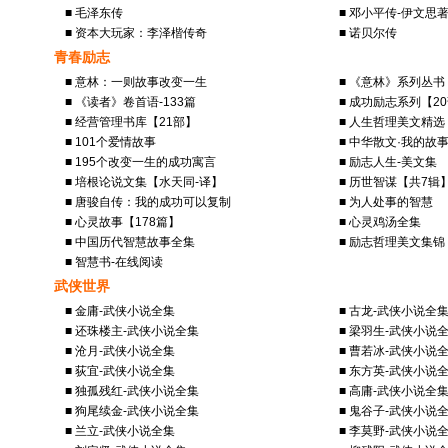
■ 毛泽东传
■ 邓小平传-伊文思
■ 资本大玩家：李泽楷传奇
■ 诺贝尔传
青春励志
■ 意林：一则故事改变一生
■ 《意林》系列丛书
■ 《读者》卷首语-133篇
■ 成功励志系列【2
■ 经营管理书库【21部】
■ 人生哲理美文精选
■ 101个爱情故事
■ 中华散文·我的故
■ 195个改变一生的成功寓言
■ 励志人生-美文集
■ 培根论说文集【水天同-译】
■ 历世智谋【共7辑
■ 唐骏自传：我的成功可以复制
■ 为人处事的智慧
■ 心灵故事【178篇】
■ 心灵鸡汤全集
■ 中国历代智慧故事全集
■ 励志哲理美文集锦
■ 智慧书-在线阅读
武侠世界
■ 金庸-武侠小说全集
■ 古龙-武侠小说全
■ 还珠楼主-武侠小说全集
■ 梁羽生-武侠小说
■ 沧月-武侠小说全集
■ 曹若冰-武侠小说
■ 荻宜-武侠小说全集
■ 东方英-武侠小说
■ 独孤残红-武侠小说全集
■ 高庸-武侠小说全
■ 狗尾续金-武侠小说全集
■ 鬼谷子-武侠小说
■ 兰立-武侠小说全集
■ 李莫野-武侠小说