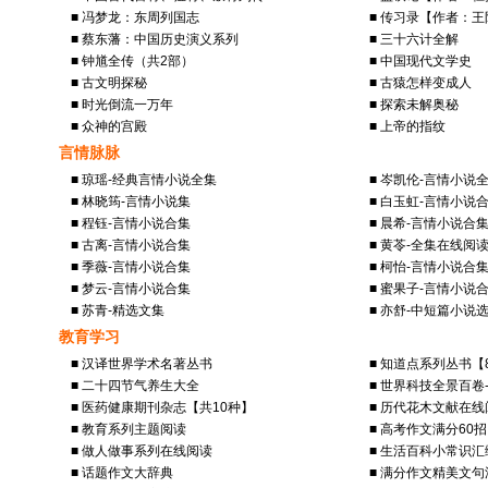
■ 冯梦龙：东周列国志
■ 传习录【作者：
■ 蔡东藩：中国历史演义系列
■ 三十六计全解
■ 钟馗全传（共2部）
■ 中国现代文学史
■ 古文明探秘
■ 古猿怎样变成人
■ 时光倒流一万年
■ 探索未解奥秘
■ 众神的宫殿
■ 上帝的指纹
言情脉脉
■ 琼瑶-经典言情小说全集
■ 岑凯伦-言情小说
■ 林晓筠-言情小说集
■ 白玉虹-言情小说
■ 程钰-言情小说合集
■ 晨希-言情小说合
■ 古离-言情小说合集
■ 黄苓-全集在线阅
■ 季薇-言情小说合集
■ 柯怡-言情小说合
■ 梦云-言情小说合集
■ 蜜果子-言情小说
■ 苏青-精选文集
■ 亦舒-中短篇小说
教育学习
■ 汉译世界学术名著丛书
■ 知道点系列丛书【
■ 二十四节气养生大全
■ 世界科技全景百卷
■ 医药健康期刊杂志【共10种】
■ 历代花木文献在线
■ 教育系列主题阅读
■ 高考作文满分60招
■ 做人做事系列在线阅读
■ 生活百科小常识汇
■ 话题作文大辞典
■ 满分作文精美文句