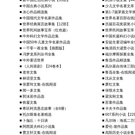
■ 新中国红色经典小说【33部】
■ 武侠小说全集【4
■ 中国古典小说系列
■ 少儿文学名著文库
■ 冰心作品精选集
■ 第1-7届茅盾文
■ 中国现代文学名家作品集
■ 世界名著百部在线
■ 世界经典寓言故事集【12部】
■ 历届百花奖获奖小
■ 世界民间故事宝库（红色篇）
■ 世界民间故事宝
■ 中外科幻文学作品总集
■ 中国长篇科幻小说
■ 中国50年儿童文学名家作品选
■ 安徒生童话编年全
■ 一千零一夜全集【插图版】
■ 晚清四大谴责小说
■ 冯梦龙系列丛书全集
■ 福尔摩斯探案全集
■ 中外童话世界
■ 鲁迅作品精选集
■ 《人间喜剧》【24卷本】
■ 高尔基自传体三部
■ 老舍文集
■ 鲁迅全集-在线阅
■ 林语堂文集
■ 沈从文全集
■ 张爱玲文集-在线阅读
■ 萧红文集
■ 闻一多文集
■ 张恨水文集
■ 郭沫若作品选
■ 梁实秋文集
■ 铁凝文集
■ 苏童作品集
■ 希区柯克悬念故事（全8册）
■ 卡夫卡作品集
■ 托尔斯泰名著精选
■ 007系列小说【2
■ 卜伽丘：十日谈
■ 凡尔纳：海底二万
■ 阿西莫夫科幻小说集
■ 爱伦·坡作品集
■ 曹文轩文集-在线阅读
■ 高阳历史小说全集