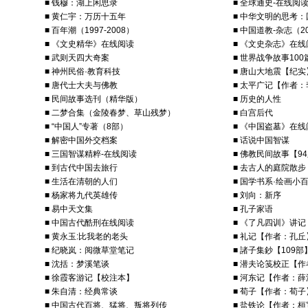
■ 钱穆：湖上闲思录
■ 全球通史-在线阅
■ 黄仁宇：万历十五年
■ 中华文明的思考
■ 百年潮（1997-2008）
■ 中国道教-杂志（20
■ 《文史精华》在线阅读
■ 《文史杂志》在线
■ 武则天四大奇案
■ 世界战争故事100
■ 神州民俗·教育科技
■ 唐山大地震【纪实
■ 唐代士大夫与佛教
■ 太平广记【作者
■ 民间故事选刊（精华版）
■ 历史的人性
■ 二梦合集（金陵春梦、草山残梦）
■ 白宫后代
■ “中国人”专著（8部）
■ 《中国盗墓》在线
■ 解密中国外交档案
■ 话说中国智谋
■ 三国智谋精粹-在线阅读
■ 佛教民间故事【9
■ 到古代中国去旅行
■ 去古人的庭院散步
■ 生活在清朝的人们
■ 国学书系·绘画小
■ 杨家将九代英雄传
■ 刘向：新序
■ 易中天文集
■ 孔子家语
■ 中国古代酷刑在线阅读
■ 《了凡四训》讲记
■ 黄永玉:比我老的老头
■ 礼记【作者：孔丘
■ 纪晓岚：阅微草堂笔记
■ 諸子集鈔【109部
■ 沈括：梦溪笔谈
■ 潜夫论笺校正【
■ 徐霞客游记【校注本】
■ 河东记【作者：
■ 朱自清：经典常谈
■ 荀子【作者：荀子
■ 中国古代百将、猛将、叛将列传
■ 盐铁论【作者：桓