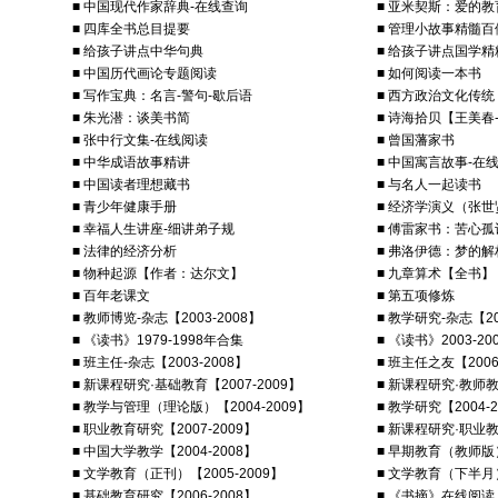
■ 中国现代作家辞典-在线查询
■ 亚米契斯：爱的教
■ 四库全书总目提要
■ 管理小故事精髓百
■ 给孩子讲点中华句典
■ 给孩子讲点国学精
■ 中国历代画论专题阅读
■ 如何阅读一本书
■ 写作宝典：名言-警句-歇后语
■ 西方政治文化传统
■ 朱光潜：谈美书简
■ 诗海拾贝【王美春
■ 张中行文集-在线阅读
■ 曾国藩家书
■ 中华成语故事精讲
■ 中国寓言故事-在
■ 中国读者理想藏书
■ 与名人一起读书
■ 青少年健康手册
■ 经济学演义（张
■ 幸福人生讲座-细讲弟子规
■ 傅雷家书：苦心
■ 法律的经济分析
■ 弗洛伊德：梦的解
■ 物种起源【作者：达尔文】
■ 九章算术【全书】
■ 百年老课文
■ 第五项修炼
■ 教师博览-杂志【2003-2008】
■ 教学研究-杂志【20
■ 《读书》1979-1998年合集
■ 《读书》2003-2
■ 班主任-杂志【2003-2008】
■ 班主任之友【2006
■ 新课程研究·基础教育【2007-2009】
■ 新课程研究·教师教育
■ 教学与管理（理论版）【2004-2009】
■ 教学研究【2004-2
■ 职业教育研究【2007-2009】
■ 新课程研究·职业教育
■ 中国大学教学【2004-2008】
■ 早期教育（教师版）
■ 文学教育（正刊）【2005-2009】
■ 文学教育（下半月）
■ 基础教育研究【2006-2008】
■ 《书摘》在线阅读【2