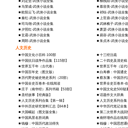
■ 刘定坚-武侠小说全集
■ 柳残阳-武侠小说
■ 马荣成-武侠小说全集
■ 慕容美-武侠小说
■ 欧阳云飞-武侠小说全集
■ 祁钰-武侠小说全
■ 秦红-武侠小说全集
■ 上官鼎-武侠小说
■ 司马翎-武侠小说全集
■ 武林樵子-武侠小
■ 夕照红-武侠小说全集
■ 萧瑟-武侠小说全
■ 玄霜-武侠小说全集
■ 易容-武侠小说全
■ 周郎-武侠小说全集
■ 朱贞木-武侠小说
人文历史
■ 中国文化小百科·100部
■ 十三经注疏
■ 中国抗日战争作品集【115部】
■ 二十四史及清史稿
■ 世界五千年（古代卷）
■ 世界五千年（近代
■ 中国百年史（图文版）
■ 白寿彝：中国通史
■ 历代野史秘史艳史系列（20部）
■ 蔡东藩：中国历
■ 中国全史百卷本-在线阅读
■ 世界全史百卷本-
■ 庄子（南华经）系列书籍【53部】
■ 中国文化史500疑
■ 圣经故事【经典版】
■ 话题作文大辞典
■ 人文历史系列合集【第一辑】
■ 人文历史系列合
■ 中外历史研究资料汇总【84本】
■ 中华历代笔记全集
■ 大国崛起（图文版全集）
■ 第二次世界大战回
■ 中国风景名胜词典
■ 南怀瑾作品在线阅
■ 钱穆：中国历代政治得失
■ 钱穆：中国思想