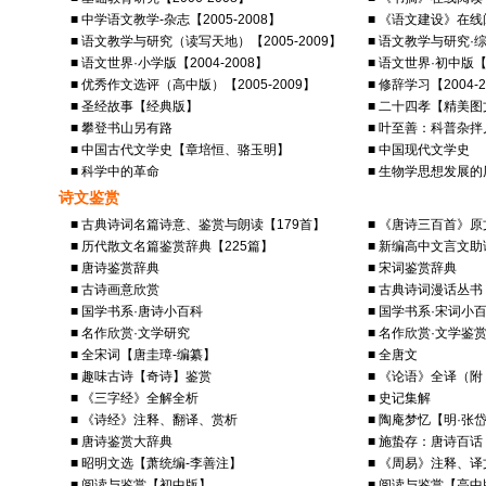
■ 中学语文教学-杂志【2005-2008】
■ 《语文建设》在线阅
■ 语文教学与研究（读写天地）【2005-2009】
■ 语文教学与研究·综
■ 语文世界·小学版【2004-2008】
■ 语文世界·初中版【2
■ 优秀作文选评（高中版）【2005-2009】
■ 修辞学习【2004-2
■ 圣经故事【经典版】
■ 二十四孝【精美
■ 攀登书山另有路
■ 叶至善：科普杂拌
■ 中国古代文学史【章培恒、骆玉明】
■ 中国现代文学史
■ 科学中的革命
■ 生物学思想发展的
诗文鉴赏
■ 古典诗词名篇诗意、鉴赏与朗读【179首】
■ 《唐诗三百首》
■ 历代散文名篇鉴赏辞典【225篇】
■ 新编高中文言文助
■ 唐诗鉴赏辞典
■ 宋词鉴赏辞典
■ 古诗画意欣赏
■ 古典诗词漫话丛书
■ 国学书系·唐诗小百科
■ 国学书系·宋词小
■ 名作欣赏·文学研究
■ 名作欣赏·文学鉴
■ 全宋词【唐圭璋-编纂】
■ 全唐文
■ 趣味古诗【奇诗】鉴赏
■ 《论语》全译（
■ 《三字经》全解全析
■ 史记集解
■ 《诗经》注释、翻译、赏析
■ 陶庵梦忆【明·张
■ 唐诗鉴赏大辞典
■ 施蛰存：唐诗百话
■ 昭明文选【萧统编-李善注】
■ 《周易》注释、
■ 阅读与鉴赏【初中版】
■ 阅读与鉴赏【高中