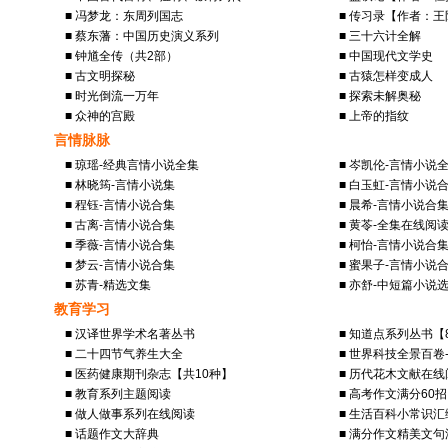
■ 冯梦龙：东周列国志
■ 传习录【作者：
■ 蔡东藩：中国历史演义系列
■ 三十六计全解
■ 钟馗全传（共2部）
■ 中国现代文学史
■ 古文明探秘
■ 古猿怎样变成人
■ 时光倒流一万年
■ 探索未解奥秘
■ 众神的宫殿
■ 上帝的指纹
言情脉脉
■ 琼瑶-经典言情小说全集
■ 岑凯伦-言情小说
■ 林晓筠-言情小说集
■ 白玉虹-言情小说
■ 程钰-言情小说合集
■ 晨希-言情小说合
■ 古离-言情小说合集
■ 黄苓-全集在线阅
■ 季薇-言情小说合集
■ 柯怡-言情小说合
■ 梦云-言情小说合集
■ 蜜果子-言情小说
■ 苏青-精选文集
■ 亦舒-中短篇小说
教育学习
■ 汉译世界学术名著丛书
■ 知道点系列丛书【
■ 二十四节气养生大全
■ 世界科技全景百卷
■ 医药健康期刊杂志【共10种】
■ 历代花木文献在线
■ 教育系列主题阅读
■ 高考作文满分60招
■ 做人做事系列在线阅读
■ 生活百科小常识汇
■ 话题作文大辞典
■ 满分作文精美文句