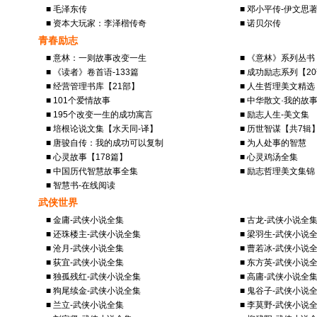
■ 毛泽东传
■ 邓小平传-伊文思
■ 资本大玩家：李泽楷传奇
■ 诺贝尔传
青春励志
■ 意林：一则故事改变一生
■ 《意林》系列丛书
■ 《读者》卷首语-133篇
■ 成功励志系列【2
■ 经营管理书库【21部】
■ 人生哲理美文精选
■ 101个爱情故事
■ 中华散文·我的故
■ 195个改变一生的成功寓言
■ 励志人生-美文集
■ 培根论说文集【水天同-译】
■ 历世智谋【共7辑
■ 唐骏自传：我的成功可以复制
■ 为人处事的智慧
■ 心灵故事【178篇】
■ 心灵鸡汤全集
■ 中国历代智慧故事全集
■ 励志哲理美文集锦
■ 智慧书-在线阅读
武侠世界
■ 金庸-武侠小说全集
■ 古龙-武侠小说全
■ 还珠楼主-武侠小说全集
■ 梁羽生-武侠小说
■ 沧月-武侠小说全集
■ 曹若冰-武侠小说
■ 荻宜-武侠小说全集
■ 东方英-武侠小说
■ 独孤残红-武侠小说全集
■ 高庸-武侠小说全
■ 狗尾续金-武侠小说全集
■ 鬼谷子-武侠小说
■ 兰立-武侠小说全集
■ 李莫野-武侠小说