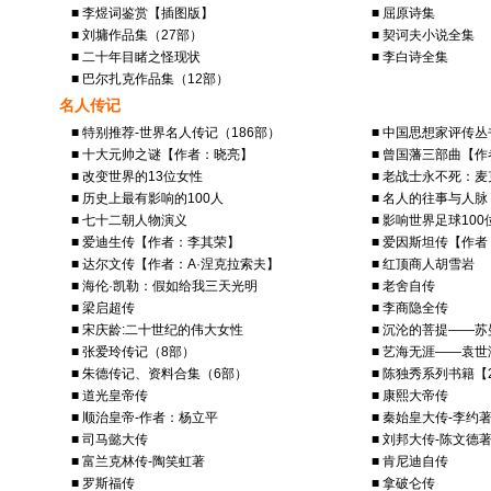
■ 李煜词鉴赏【插图版】
■ 屈原诗集
■ 刘墉作品集（27部）
■ 契诃夫小说全集
■ 二十年目睹之怪现状
■ 李白诗全集
■ 巴尔扎克作品集（12部）
名人传记
■ 特别推荐-世界名人传记（186部）
■ 中国思想家评传丛
■ 十大元帅之谜【作者：晓亮】
■ 曾国藩三部曲【
■ 改变世界的13位女性
■ 老战士永不死：
■ 历史上最有影响的100人
■ 名人的往事与人脉
■ 七十二朝人物演义
■ 影响世界足球10
■ 爱迪生传【作者：李其荣】
■ 爱因斯坦传【作
■ 达尔文传【作者：A·涅克拉索夫】
■ 红顶商人胡雪岩
■ 海伦·凯勒：假如给我三天光明
■ 老舍自传
■ 梁启超传
■ 李商隐全传
■ 宋庆龄:二十世纪的伟大女性
■ 沉沦的菩提——
■ 张爱玲传记（8部）
■ 艺海无涯——袁
■ 朱德传记、资料合集（6部）
■ 陈独秀系列书籍【
■ 道光皇帝传
■ 康熙大帝传
■ 顺治皇帝-作者：杨立平
■ 秦始皇大传-李约
■ 司马懿大传
■ 刘邦大传-陈文德
■ 富兰克林传-陶笑虹著
■ 肯尼迪自传
■ 罗斯福传
■ 拿破仑传