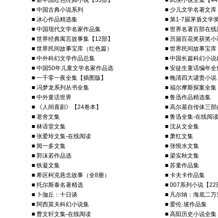
■ 新中国红色经典小说【33部】
■ 武侠小说全集【4
■ 中国古典小说系列
■ 少儿文学名著文库
■ 冰心作品精选集
■ 第1-7届茅盾文
■ 中国现代文学名家作品集
■ 世界名著百部在线
■ 世界经典寓言故事集【12部】
■ 历届百花奖获奖小
■ 世界民间故事宝库（红色篇）
■ 世界民间故事宝
■ 中外科幻文学作品总集
■ 中国长篇科幻小说
■ 中国50年儿童文学名家作品选
■ 安徒生童话编年全
■ 一千零一夜全集【插图版】
■ 晚清四大谴责小说
■ 冯梦龙系列丛书全集
■ 福尔摩斯探案全集
■ 中外童话世界
■ 鲁迅作品精选集
■ 《人间喜剧》【24卷本】
■ 高尔基自传体三部
■ 老舍文集
■ 鲁迅全集-在线阅
■ 林语堂文集
■ 沈从文全集
■ 张爱玲文集-在线阅读
■ 萧红文集
■ 闻一多文集
■ 张恨水文集
■ 郭沫若作品选
■ 梁实秋文集
■ 铁凝文集
■ 苏童作品集
■ 希区柯克悬念故事（全8册）
■ 卡夫卡作品集
■ 托尔斯泰名著精选
■ 007系列小说【2
■ 卜伽丘：十日谈
■ 凡尔纳：海底二万
■ 阿西莫夫科幻小说集
■ 爱伦·坡作品集
■ 曹文轩文集-在线阅读
■ 高阳历史小说全集