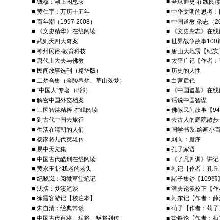
■ 钱穆：湖上闲思录
■ 全球通史-在线阅
■ 黄仁宇：万历十五年
■ 中华文明的思考
■ 百年潮（1997-2008）
■ 中国道教-杂志（20
■ 《文史精华》在线阅读
■ 《文史杂志》在线
■ 武则天四大奇案
■ 世界战争故事100
■ 神州民俗·教育科技
■ 唐山大地震【纪实
■ 唐代士大夫与佛教
■ 太平广记【作者
■ 民间故事选刊（精华版）
■ 历史的人性
■ 二梦合集（金陵春梦、草山残梦）
■ 白宫后代
■ “中国人”专著（8部）
■ 《中国盗墓》在线
■ 解密中国外交档案
■ 话说中国智谋
■ 三国智谋精粹-在线阅读
■ 佛教民间故事【9
■ 到古代中国去旅行
■ 去古人的庭院散步
■ 生活在清朝的人们
■ 国学书系·绘画小
■ 杨家将九代英雄传
■ 刘向：新序
■ 易中天文集
■ 孔子家语
■ 中国古代酷刑在线阅读
■ 《了凡四训》讲记
■ 黄永玉:比我老的老头
■ 礼记【作者：孔丘
■ 纪晓岚：阅微草堂笔记
■ 諸子集鈔【109部
■ 沈括：梦溪笔谈
■ 潜夫论笺校正【
■ 徐霞客游记【校注本】
■ 河东记【作者：
■ 朱自清：经典常谈
■ 荀子【作者：荀子
■ 中国古代百将、猛将、叛将列传
■ 盐铁论【作者：桓