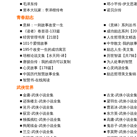
■ 毛泽东传
■ 邓小平传-伊文思
■ 资本大玩家：李泽楷传奇
■ 诺贝尔传
青春励志
■ 意林：一则故事改变一生
■ 《意林》系列丛书
■ 《读者》卷首语-133篇
■ 成功励志系列【2
■ 经营管理书库【21部】
■ 人生哲理美文精选
■ 101个爱情故事
■ 中华散文·我的故
■ 195个改变一生的成功寓言
■ 励志人生-美文集
■ 培根论说文集【水天同-译】
■ 历世智谋【共7辑
■ 唐骏自传：我的成功可以复制
■ 为人处事的智慧
■ 心灵故事【178篇】
■ 心灵鸡汤全集
■ 中国历代智慧故事全集
■ 励志哲理美文集锦
■ 智慧书-在线阅读
武侠世界
■ 金庸-武侠小说全集
■ 古龙-武侠小说全
■ 还珠楼主-武侠小说全集
■ 梁羽生-武侠小说
■ 沧月-武侠小说全集
■ 曹若冰-武侠小说
■ 荻宜-武侠小说全集
■ 东方英-武侠小说
■ 独孤残红-武侠小说全集
■ 高庸-武侠小说全
■ 狗尾续金-武侠小说全集
■ 鬼谷子-武侠小说
■ 兰立-武侠小说全集
■ 李莫野-武侠小说