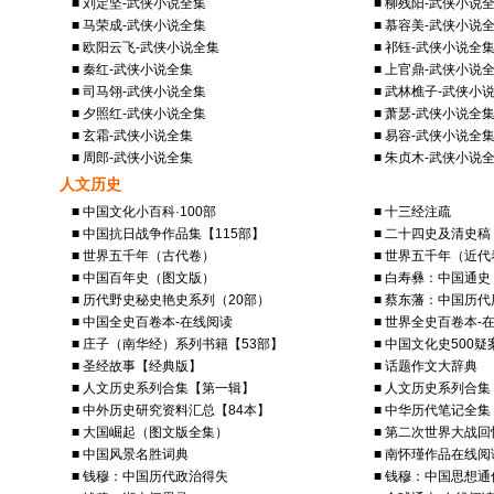
■ 刘定坚-武侠小说全集
■ 柳残阳-武侠小说
■ 马荣成-武侠小说全集
■ 慕容美-武侠小说
■ 欧阳云飞-武侠小说全集
■ 祁钰-武侠小说全
■ 秦红-武侠小说全集
■ 上官鼎-武侠小说
■ 司马翎-武侠小说全集
■ 武林樵子-武侠小
■ 夕照红-武侠小说全集
■ 萧瑟-武侠小说全
■ 玄霜-武侠小说全集
■ 易容-武侠小说全
■ 周郎-武侠小说全集
■ 朱贞木-武侠小说
人文历史
■ 中国文化小百科·100部
■ 十三经注疏
■ 中国抗日战争作品集【115部】
■ 二十四史及清史稿
■ 世界五千年（古代卷）
■ 世界五千年（近代
■ 中国百年史（图文版）
■ 白寿彝：中国通史
■ 历代野史秘史艳史系列（20部）
■ 蔡东藩：中国历
■ 中国全史百卷本-在线阅读
■ 世界全史百卷本-
■ 庄子（南华经）系列书籍【53部】
■ 中国文化史500疑
■ 圣经故事【经典版】
■ 话题作文大辞典
■ 人文历史系列合集【第一辑】
■ 人文历史系列合
■ 中外历史研究资料汇总【84本】
■ 中华历代笔记全集
■ 大国崛起（图文版全集）
■ 第二次世界大战回
■ 中国风景名胜词典
■ 南怀瑾作品在线阅
■ 钱穆：中国历代政治得失
■ 钱穆：中国思想