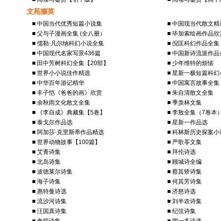
文苑撷英
■ 中国当代优秀短篇小说集
■ 中国现当代散文精
■ 父与子漫画全集 (全八册）
■ 毕加索绘画作品欣
■ 儒勒·凡尔纳科幻小说全集
■ 倪匡科幻作品全集
■ 中国现代名家写景436篇
■ 中国新诗流派作品
■ 田中芳树科幻全集【20部】
■ 少年维特的烦恼
■ 世界小小说佳作精选
■ 星新一极短篇科幻
■ 中华百年游记精华
■ 中国寓言故事全集
■ 丰子恺《爸爸的画》欣赏
■ 朱自清散文全集
■ 余秋雨文化散文全集
■ 季羡林文集
■ 《李自成》典藏集【5卷】
■ 李敖全集（7卷本
■ 泰戈尔作品选
■ 星新一作品选
■ 阿加莎·克里斯蒂作品精选
■ 科林斯历史探案
■ 世界动物故事【100篇】
■ 严歌苓文集
■ 艾青诗集
■ 拜伦诗选
■ 北岛诗集
■ 顾城诗全编
■ 波德莱尔诗集
■ 蔡其矫诗集
■ 海子诗集
■ 何其芳诗集
■ 惠特曼诗选
■ 济慈诗选
■ 流沙河诗集
■ 刘半农诗集
■ 汪国真诗集
■ 纪弦诗集