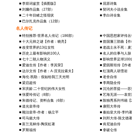
■ 李煜词鉴赏【插图版】
■ 屈原诗集
■ 刘墉作品集（27部）
■ 契诃夫小说全集
■ 二十年目睹之怪现状
■ 李白诗全集
■ 巴尔扎克作品集（12部）
名人传记
■ 特别推荐-世界名人传记（186部）
■ 中国思想家评传丛
■ 十大元帅之谜【作者：晓亮】
■ 曾国藩三部曲【
■ 改变世界的13位女性
■ 老战士永不死：
■ 历史上最有影响的100人
■ 名人的往事与人脉
■ 七十二朝人物演义
■ 影响世界足球10
■ 爱迪生传【作者：李其荣】
■ 爱因斯坦传【作
■ 达尔文传【作者：A·涅克拉索夫】
■ 红顶商人胡雪岩
■ 海伦·凯勒：假如给我三天光明
■ 老舍自传
■ 梁启超传
■ 李商隐全传
■ 宋庆龄:二十世纪的伟大女性
■ 沉沦的菩提——
■ 张爱玲传记（8部）
■ 艺海无涯——袁
■ 朱德传记、资料合集（6部）
■ 陈独秀系列书籍【
■ 道光皇帝传
■ 康熙大帝传
■ 顺治皇帝-作者：杨立平
■ 秦始皇大传-李约
■ 司马懿大传
■ 刘邦大传-陈文德
■ 富兰克林传-陶笑虹著
■ 肯尼迪自传
■ 罗斯福传
■ 拿破仑传