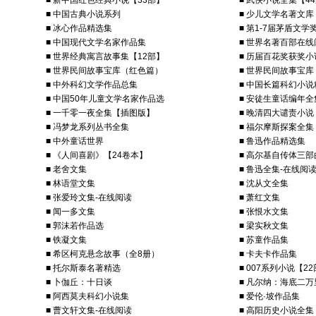
■ 新中国红色经典小说【33部】
■ 武侠小说全集【4
■ 中国古典小说系列
■ 少儿文学名著文库
■ 冰心作品精选集
■ 第1-7届茅盾文
■ 中国现代文学名家作品集
■ 世界名著百部在线
■ 世界经典寓言故事集【12部】
■ 历届百花奖获奖小
■ 世界民间故事宝库（红色篇）
■ 世界民间故事宝
■ 中外科幻文学作品总集
■ 中国长篇科幻小说
■ 中国50年儿童文学名家作品选
■ 安徒生童话编年全
■ 一千零一夜全集【插图版】
■ 晚清四大谴责小说
■ 冯梦龙系列丛书全集
■ 福尔摩斯探案全集
■ 中外童话世界
■ 鲁迅作品精选集
■ 《人间喜剧》【24卷本】
■ 高尔基自传体三部
■ 老舍文集
■ 鲁迅全集-在线阅
■ 林语堂文集
■ 沈从文全集
■ 张爱玲文集-在线阅读
■ 萧红文集
■ 闻一多文集
■ 张恨水文集
■ 郭沫若作品选
■ 梁实秋文集
■ 铁凝文集
■ 苏童作品集
■ 希区柯克悬念故事（全8册）
■ 卡夫卡作品集
■ 托尔斯泰名著精选
■ 007系列小说【2
■ 卜伽丘：十日谈
■ 凡尔纳：海底二万
■ 阿西莫夫科幻小说集
■ 爱伦·坡作品集
■ 曹文轩文集-在线阅读
■ 高阳历史小说全集