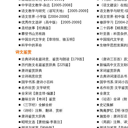
■ 中学语文教学-杂志【2005-2008】
■ 《语文建设》在线阅
■ 语文教学与研究（读写天地）【2005-2009】
■ 语文教学与研究·综
■ 语文世界·小学版【2004-2008】
■ 语文世界·初中版【2
■ 优秀作文选评（高中版）【2005-2009】
■ 修辞学习【2004-2
■ 圣经故事【经典版】
■ 二十四孝【精美
■ 攀登书山另有路
■ 叶至善：科普杂拌
■ 中国古代文学史【章培恒、骆玉明】
■ 中国现代文学史
■ 科学中的革命
■ 生物学思想发展的
诗文鉴赏
■ 古典诗词名篇诗意、鉴赏与朗读【179首】
■ 《唐诗三百首》
■ 历代散文名篇鉴赏辞典【225篇】
■ 新编高中文言文助
■ 唐诗鉴赏辞典
■ 宋词鉴赏辞典
■ 古诗画意欣赏
■ 古典诗词漫话丛书
■ 国学书系·唐诗小百科
■ 国学书系·宋词小
■ 名作欣赏·文学研究
■ 名作欣赏·文学鉴
■ 全宋词【唐圭璋-编纂】
■ 全唐文
■ 趣味古诗【奇诗】鉴赏
■ 《论语》全译（
■ 《三字经》全解全析
■ 史记集解
■ 《诗经》注释、翻译、赏析
■ 陶庵梦忆【明·张
■ 唐诗鉴赏大辞典
■ 施蛰存：唐诗百话
■ 昭明文选【萧统编-李善注】
■ 《周易》注释、
■ 阅读与鉴赏【初中版】
■ 阅读与鉴赏【高中