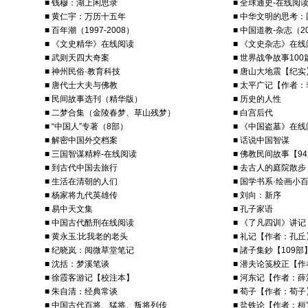
■ 钱穆：湖上闲思录
■ 全球通史-在线阅
■ 黄仁宇：万历十五年
■ 中华文明的思考
■ 百年潮（1997-2008）
■ 中国道教-杂志（20
■ 《文史精华》在线阅读
■ 《文史杂志》在线
■ 武则天四大奇案
■ 世界战争故事100
■ 神州民俗·教育科技
■ 唐山大地震【纪实
■ 唐代士大夫与佛教
■ 太平广记【作者
■ 民间故事选刊（精华版）
■ 历史的人性
■ 二梦合集（金陵春梦、草山残梦）
■ 白宫后代
■ “中国人”专著（8部）
■ 《中国盗墓》在线
■ 解密中国外交档案
■ 话说中国智谋
■ 三国智谋精粹-在线阅读
■ 佛教民间故事【9
■ 到古代中国去旅行
■ 去古人的庭院散步
■ 生活在清朝的人们
■ 国学书系·绘画小
■ 杨家将九代英雄传
■ 刘向：新序
■ 易中天文集
■ 孔子家语
■ 中国古代酷刑在线阅读
■ 《了凡四训》讲记
■ 黄永玉:比我老的老头
■ 礼记【作者：孔丘
■ 纪晓岚：阅微草堂笔记
■ 諸子集鈔【109部
■ 沈括：梦溪笔谈
■ 潜夫论笺校正【
■ 徐霞客游记【校注本】
■ 河东记【作者：
■ 朱自清：经典常谈
■ 荀子【作者：荀子
■ 中国古代百将、猛将、叛将列传
■ 盐铁论【作者：桓