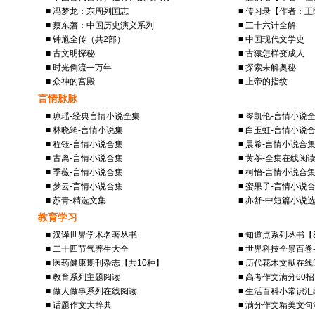
■ 冯梦龙：东周列国志
■ 传习录【作者：
■ 蔡东藩：中国历史演义系列
■ 三十六计全解
■ 钟馗全传（共2部）
■ 中国现代文学史
■ 古文明探秘
■ 古猿怎样变成人
■ 时光倒流一万年
■ 探索未解奥秘
■ 众神的宫殿
■ 上帝的指纹
言情脉脉
■ 琼瑶-经典言情小说全集
■ 岑凯伦-言情小说
■ 林晓筠-言情小说集
■ 白玉虹-言情小说
■ 程钰-言情小说合集
■ 晨希-言情小说合
■ 古离-言情小说合集
■ 黄苓-全集在线阅
■ 季薇-言情小说合集
■ 柯怡-言情小说合
■ 梦云-言情小说合集
■ 蜜果子-言情小说
■ 苏青-精选文集
■ 亦舒-中短篇小说
教育学习
■ 汉译世界学术名著丛书
■ 知道点系列丛书【
■ 二十四节气养生大全
■ 世界科技全景百卷
■ 医药健康期刊杂志【共10种】
■ 历代花木文献在线
■ 教育系列主题阅读
■ 高考作文满分60招
■ 做人做事系列在线阅读
■ 生活百科小常识汇
■ 话题作文大辞典
■ 满分作文精美文句