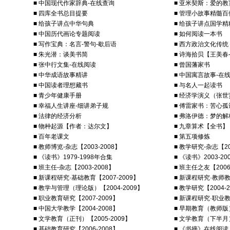
■ 中国现代作家辞典-在线查询
■ 亚米契斯：爱的教
■ 四库全书总目提要
■ 管理小故事精髓百
■ 给孩子讲点中华句典
■ 给孩子讲点国学精
■ 中国历代画论专题阅读
■ 如何阅读一本书
■ 写作宝典：名言-警句-歇后语
■ 西方政治文化传统
■ 朱光潜：谈美书简
■ 诗海拾贝【王美春
■ 张中行文集-在线阅读
■ 曾国藩家书
■ 中华成语故事精讲
■ 中国寓言故事-在
■ 中国读者理想藏书
■ 与名人一起读书
■ 青少年健康手册
■ 经济学演义（张
■ 幸福人生讲座-细讲弟子规
■ 傅雷家书：苦心
■ 法律的经济分析
■ 弗洛伊德：梦的解
■ 物种起源【作者：达尔文】
■ 九章算术【全书】
■ 百年老课文
■ 第五项修炼
■ 教师博览-杂志【2003-2008】
■ 教学研究-杂志【20
■ 《读书》1979-1998年合集
■ 《读书》2003-2
■ 班主任-杂志【2003-2008】
■ 班主任之友【2006
■ 新课程研究·基础教育【2007-2009】
■ 新课程研究·教师教育
■ 教学与管理（理论版）【2004-2009】
■ 教学研究【2004-2
■ 职业教育研究【2007-2009】
■ 新课程研究·职业教育
■ 中国大学教学【2004-2008】
■ 早期教育（教师版）
■ 文学教育（正刊）【2005-2009】
■ 文学教育（下半月）
■ 基础教育研究【2006-2008】
■ 《书摘》在线阅读【2